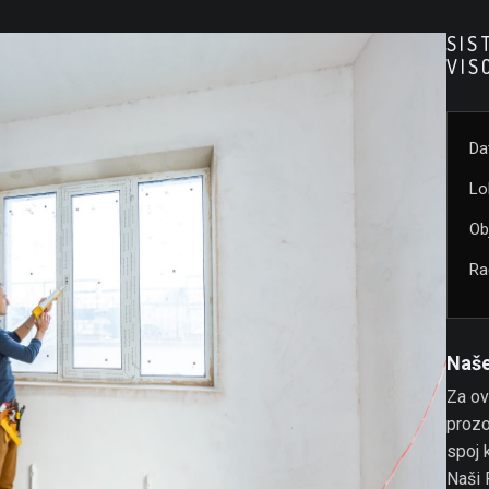
SIS
VIS
Da
Lo
Ob
Ra
Naše
Za ov
prozo
spoj k
Naši 