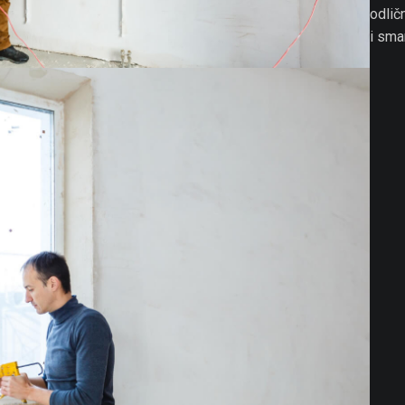
odlič
i sman