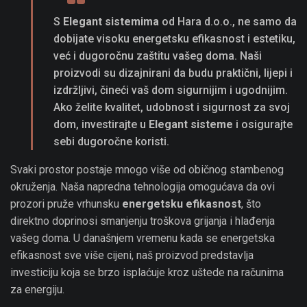
S
Elegant sistemima
od Hara d.o.o., ne samo da
dobijate visoku energetsku efikasnost i estetiku,
već i dugoročnu zaštitu vašeg doma. Naši
proizvodi su dizajnirani da budu praktični, lijepi i
izdržljivi, čineći vaš dom sigurnijim i ugodnijim.
Ako želite kvalitet, udobnost i sigurnost za svoj
dom, investirajte u
Elegant sisteme
i osigurajte
sebi dugoročne koristi.
Svaki prostor postaje mnogo više od običnog stambenog
okruženja. Naša napredna tehnologija omogućava da ovi
prozori pruže vrhunsku
energetsku efikasnost
, što
direktno doprinosi smanjenju troškova grijanja i hlađenja
vašeg doma. U današnjem vremenu kada se energetska
efikasnost sve više cijeni, naš proizvod predstavlja
investiciju koja se brzo isplaćuje kroz uštede na računima
za energiju.