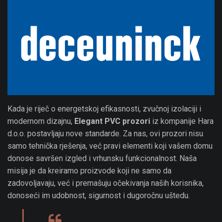
Kada je riječ o energetskoj efikasnosti, zvučnoj izolaciji i
modernom dizajnu,
Elegant PVC prozori
iz kompanije Hara
d.o.o. postavljaju nove standarde. Za nas, ovi prozori nisu
samo tehnička rješenja, već pravi elementi koji vašem domu
donose savršen izgled i vrhunsku funkcionalnost. Naša
misija je da kreiramo proizvode koji ne samo da
zadovoljavaju, već i premašuju očekivanja naših korisnika,
donoseći im udobnost, sigurnost i dugoročnu uštedu.