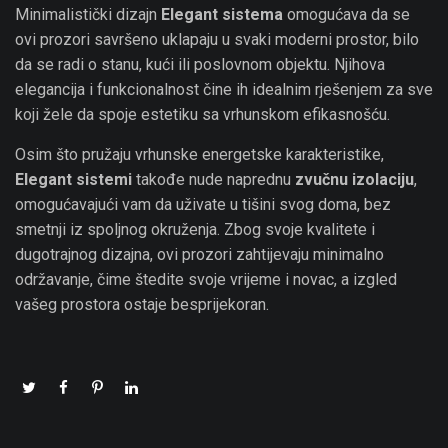
Minimalistički dizajn
Elegant sistema
omogućava da se
ovi prozori savršeno uklapaju u svaki moderni prostor, bilo
da se radi o stanu, kući ili poslovnom objektu. Njihova
elegancija i funkcionalnost čine ih idealnim rješenjem za sve
koji žele da spoje estetiku sa vrhunskom efikasnošću.
Osim što pružaju vrhunske energetske karakteristike,
Elegant sistemi
takođe nude naprednu
zvučnu izolaciju
,
omogućavajući vam da uživate u tišini svog doma, bez
smetnji iz spoljnog okruženja. Zbog svoje kvalitete i
dugotrajnog dizajna, ovi prozori zahtijevaju minimalno
održavanje, čime štedite svoje vrijeme i novac, a izgled
vašeg prostora ostaje besprijekoran.